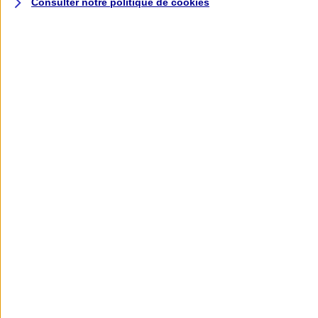
Consulter notre politique de
cookies
L'application AXA
Banque
L'application Mon AXA Assurance, tous
vos contrats en poche !