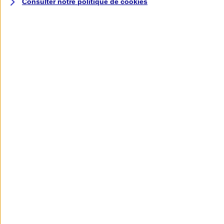
Consulter notre politique de
cookies
L'application AXA
Banque
L'application Mon AXA Assurance, tous
vos contrats en poche !