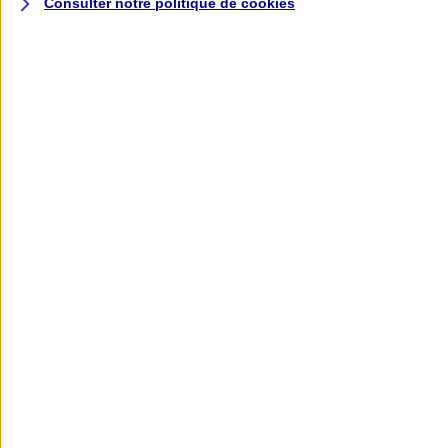
Consulter notre politique de
cookies
L'application AXA
Banque
L'application Mon AXA Assurance, tous
vos contrats en poche !