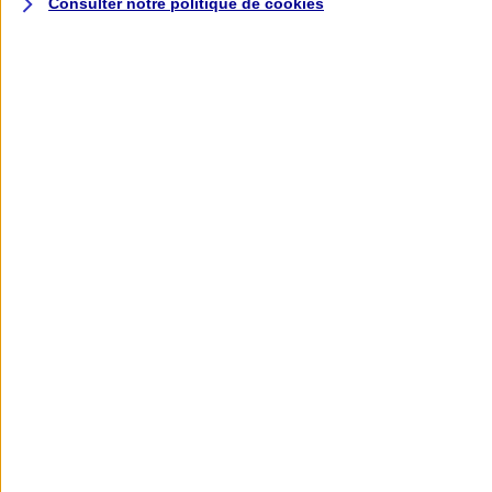
Consulter notre politique de
cookies
L'application AXA
Banque
L'application Mon AXA Assurance, tous
vos contrats en poche !