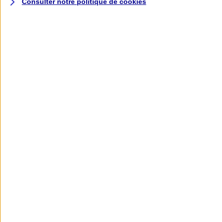
Consulter notre politique de
cookies
L'application AXA
Banque
L'application Mon AXA Assurance, tous
vos contrats en poche !