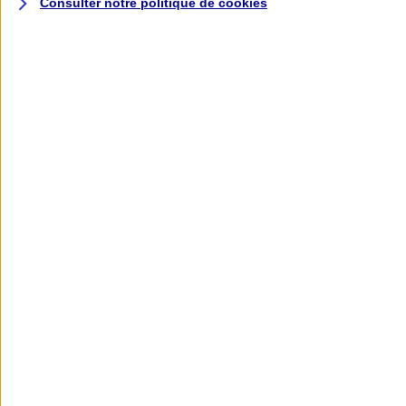
Consulter notre politique de
cookies
L'application AXA
Banque
L'application Mon AXA Assurance, tous
vos contrats en poche !