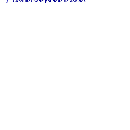
Consulter notre politique de
cookies
L'application AXA
Banque
L'application Mon AXA Assurance, tous
vos contrats en poche !