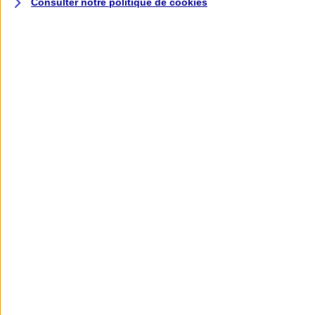
Consulter notre politique de
cookies
L'application AXA
Banque
L'application Mon AXA Assurance, tous
vos contrats en poche !