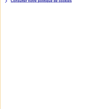
Consulter notre politique de
cookies
L'application AXA
Banque
L'application Mon AXA Assurance, tous
vos contrats en poche !