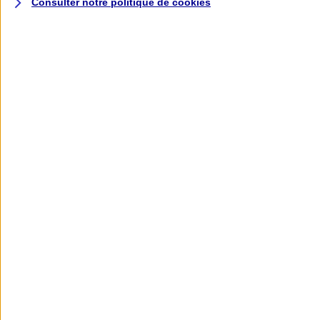
Consulter notre politique de
cookies
L'application AXA
Banque
L'application Mon AXA Assurance, tous
vos contrats en poche !