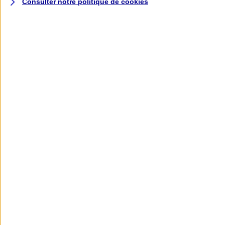
Consulter notre politique de
cookies
L'application AXA
Banque
L'application Mon AXA Assurance, tous
vos contrats en poche !