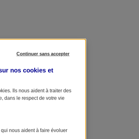
Continuer sans accepter
 sur nos
cookies et
okies
. Ils nous aident à traiter des
e, dans le respect de votre vie
 qui nous aident à faire évoluer
ation AXA Banque