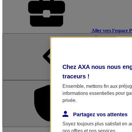
Aller vers l’espace 
Chez AXA nous nous enga
traceurs
!
Ensemble, mettons fin aux préjugé
informations essentielles pour gar
privée.
Partagez vos attentes
Soyez toujours plus satisfait en 
L'application Mon AX
nos offres et nos services.