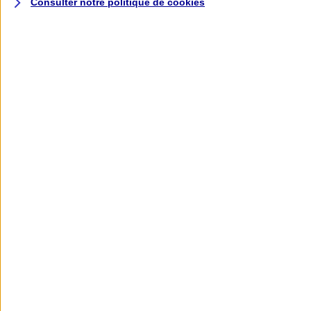
Consulter notre politique de
cookies
L'application AXA
Banque
L'application Mon AXA Assurance, tous
vos contrats en poche !