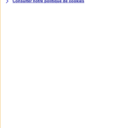
Consulter notre politique de
cookies
L'application AXA
Banque
L'application Mon AXA Assurance, tous
vos contrats en poche !