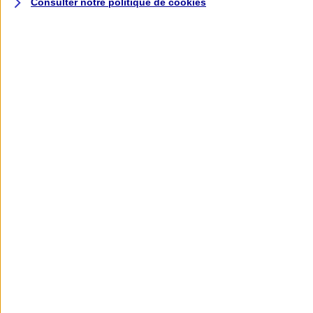
Consulter notre politique de
cookies
L'application AXA
Banque
L'application Mon AXA Assurance, tous
vos contrats en poche !