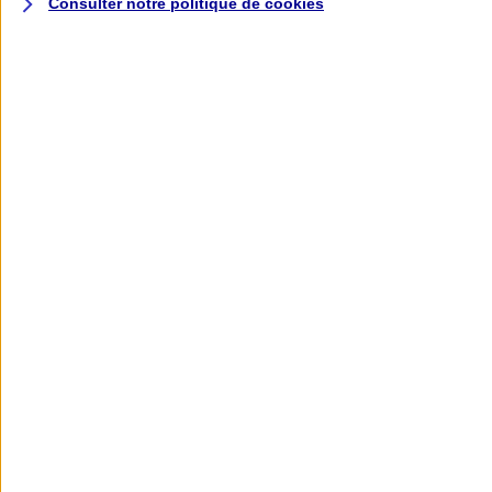
Consulter notre politique de
cookies
L'application AXA
Banque
L'application Mon AXA Assurance, tous
vos contrats en poche !