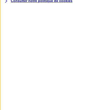
Consulter notre politique de
cookies
L'application AXA
Banque
L'application Mon AXA Assurance, tous
vos contrats en poche !