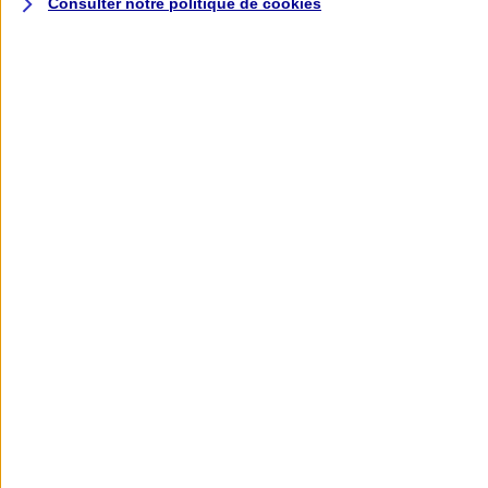
Consulter notre politique de
cookies
L'application AXA
Banque
L'application Mon AXA Assurance, tous
vos contrats en poche !