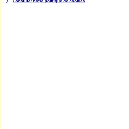
Consulter notre politique de
cookies
L'application AXA
Banque
L'application Mon AXA Assurance, tous
vos contrats en poche !