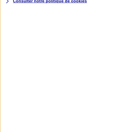
Consulter notre politique de
cookies
L'application AXA
Banque
L'application Mon AXA Assurance, tous
vos contrats en poche !