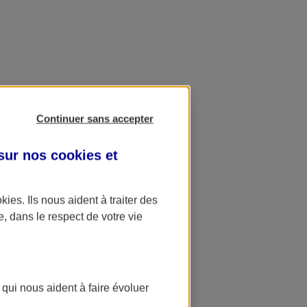
Continuer sans accepter
 sur nos
cookies et
okies
. Ils nous aident à traiter des
e, dans le respect de votre vie
 qui nous aident à faire évoluer
ation AXA Banque