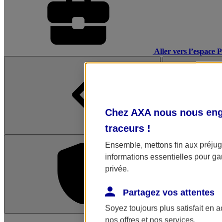
Aller vers l’espace 
Chez AXA nous nous enga
traceurs
!
Ensemble, mettons fin aux préjugé
informations essentielles pour gar
privée.
Partagez vos attentes
Soyez toujours plus satisfait en 
L'application Mon AX
nos offres et nos services.