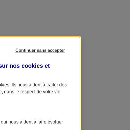
Continuer sans accepter
 sur nos
cookies et
okies
. Ils nous aident à traiter des
e, dans le respect de votre vie
 qui nous aident à faire évoluer
ation AXA Banque