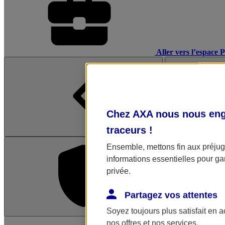
Aller vers l’espace 
Chez AXA nous nous enga
traceurs
!
Ensemble, mettons fin aux préjugé
informations essentielles pour gar
privée.
Partagez vos attentes
Soyez toujours plus satisfait en 
L'application Mon AX
nos offres et nos services.