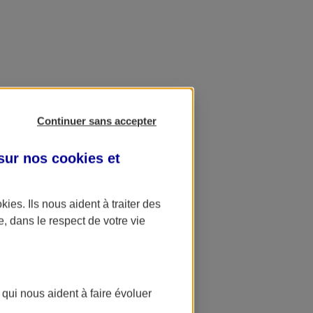
Continuer sans accepter
 sur nos
cookies et
okies
. Ils nous aident à traiter des
e, dans le respect de votre vie
 qui nous aident à faire évoluer
ation AXA Banque