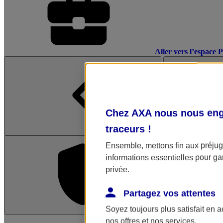
Aller vers l’espace 
Chez AXA nous nous enga
traceurs
!
Ensemble, mettons fin aux préjugé
informations essentielles pour gar
privée.
Partagez vos attentes
Soyez toujours plus satisfait en 
L'application Mon AX
nos offres et nos services.