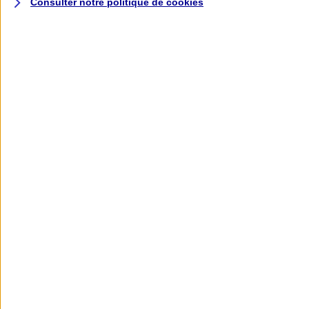
Consulter notre politique de
cookies
L'application AXA
Banque
L'application Mon AXA Assurance, tous
vos contrats en poche !