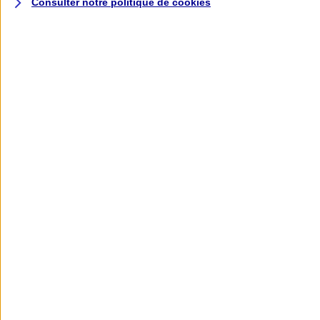
Consulter notre politique de
cookies
L'application AXA
Banque
L'application Mon AXA Assurance, tous
vos contrats en poche !