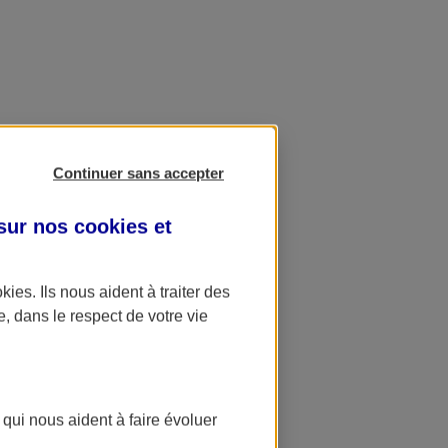
Continuer sans accepter
 sur nos
cookies et
okies
. Ils nous aident à traiter des
e, dans le respect de votre vie
 qui nous aident à faire évoluer
ation AXA Banque