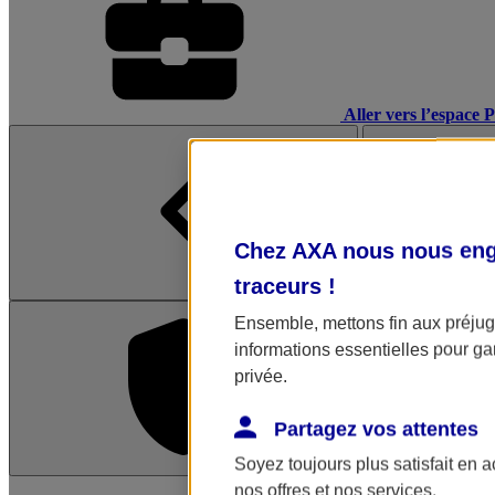
Aller vers l’espace 
Chez AXA nous nous enga
traceurs
!
Ensemble, mettons fin aux préjugé
informations essentielles pour gar
privée.
Partagez vos attentes
Soyez toujours plus satisfait en 
L'application Mon AX
nos offres et nos services.