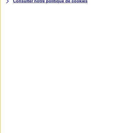
Consulter notre politique de
cookies
L'application AXA
Banque
L'application Mon AXA Assurance, tous
vos contrats en poche !