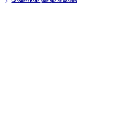
Consulter notre politique de
cookies
L'application AXA
Banque
L'application Mon AXA Assurance, tous
vos contrats en poche !