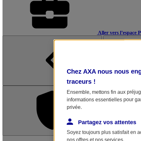
Aller vers l’espace 
Chez AXA nous nous enga
traceurs
!
Ensemble, mettons fin aux préjugé
informations essentielles pour gar
privée.
Partagez vos attentes
Soyez toujours plus satisfait en 
L'application Mon AX
nos offres et nos services.