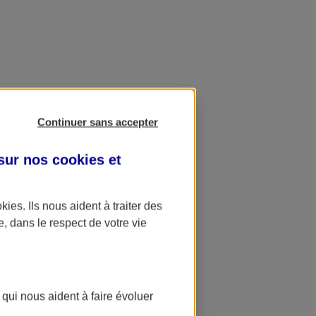
Continuer sans accepter
 sur nos
cookies et
okies
. Ils nous aident à traiter des
e, dans le respect de votre vie
 qui nous aident à faire évoluer
ation AXA Banque