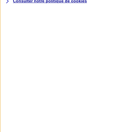
Consulter notre politique de
cookies
L'application AXA
Banque
L'application Mon AXA Assurance, tous
vos contrats en poche !