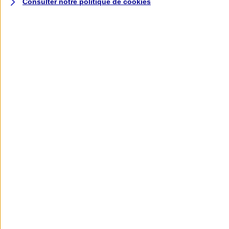
Consulter notre politique de
cookies
L'application AXA
Banque
L'application Mon AXA Assurance, tous
vos contrats en poche !