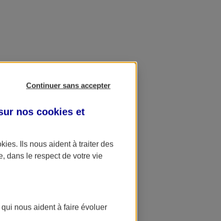
Continuer sans accepter
 sur nos
cookies et
okies
. Ils nous aident à traiter des
e, dans le respect de votre vie
 qui nous aident à faire évoluer
ation AXA Banque