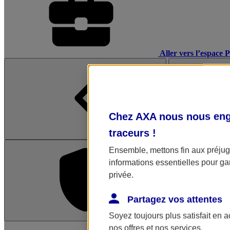
Aller vers l’espace 
Chez AXA nous nous enga
traceurs
!
Ensemble, mettons fin aux préjugé
informations essentielles pour gar
privée.
Partagez vos attentes
Soyez toujours plus satisfait en 
L'application Mon AX
nos offres et nos services.