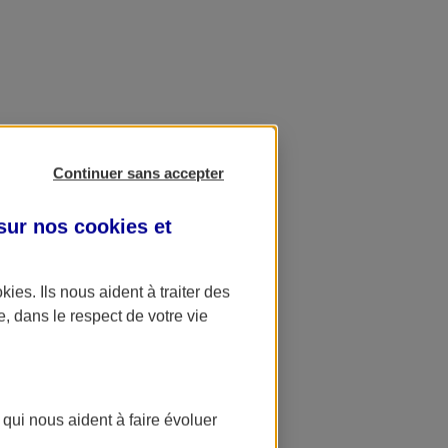
Continuer sans accepter
 sur nos
cookies et
okies
. Ils nous aident à traiter des
e, dans le respect de votre vie
 qui nous aident à faire évoluer
ation AXA Banque