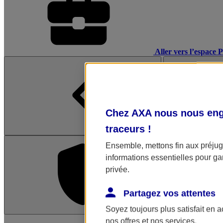
Aller vers l’espace 
Chez AXA nous nous enga
traceurs
!
Ensemble, mettons fin aux préjugé
informations essentielles pour gar
privée.
Partagez vos attentes
Soyez toujours plus satisfait en 
L'application Mon AX
nos offres et nos services.