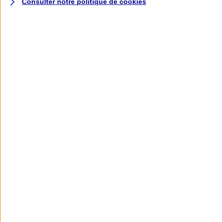
Consulter notre politique de
cookies
L'application AXA
Banque
L'application Mon AXA Assurance, tous
vos contrats en poche !