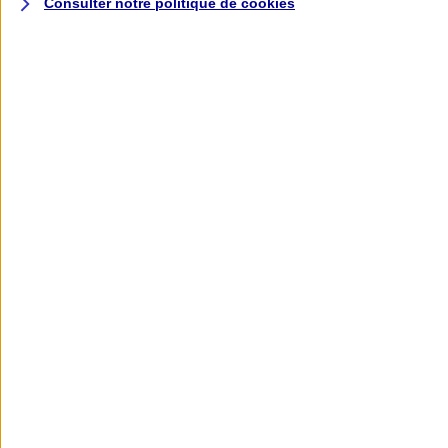
Consulter notre politique de
cookies
L'application AXA
Banque
L'application Mon AXA Assurance, tous
vos contrats en poche !