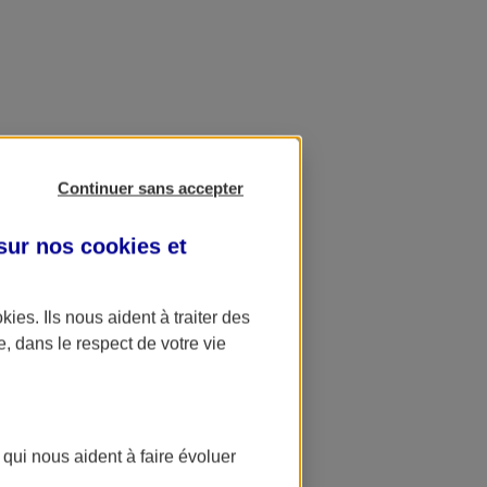
Continuer sans accepter
 sur nos
cookies et
okies
. Ils nous aident à traiter des
e, dans le respect de votre vie
 qui nous aident à faire évoluer
ation AXA Banque