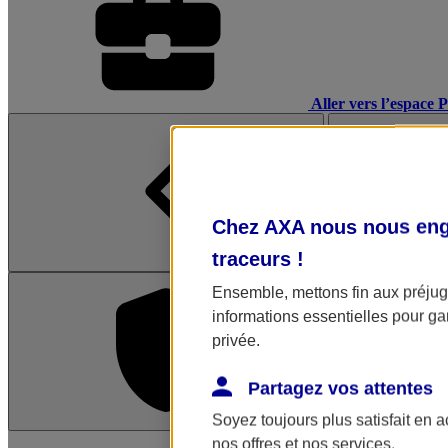
Aller vers l’espace 
Chez AXA nous nous enga
traceurs
!
Ensemble, mettons fin aux préjugé
informations essentielles pour gar
privée.
Partagez vos attentes
Soyez toujours plus satisfait en 
L'application Mon AX
nos offres et nos services.