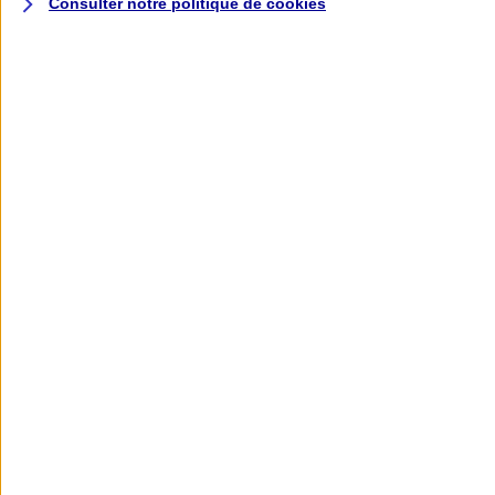
Consulter notre politique de
cookies
L'application AXA
Banque
L'application Mon AXA Assurance, tous
vos contrats en poche !