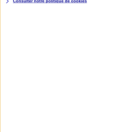
Consulter notre politique de
cookies
L'application AXA
Banque
L'application Mon AXA Assurance, tous
vos contrats en poche !