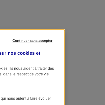
Continuer sans accepter
 sur nos
cookies et
okies
. Ils nous aident à traiter des
e, dans le respect de votre vie
 qui nous aident à faire évoluer
ation AXA Banque