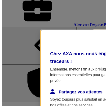
Aller vers l’espace 
Chez AXA nous nous enga
traceurs
!
Ensemble, mettons fin aux préjugé
informations essentielles pour gar
privée.
Partagez vos attentes
Soyez toujours plus satisfait en 
L'application Mon AX
nos offres et nos services.