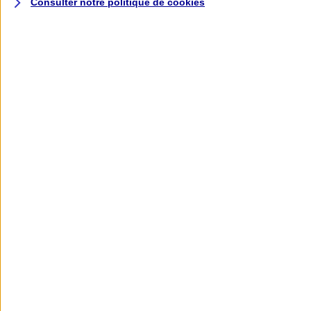
Consulter notre politique de
cookies
L'application AXA
Banque
L'application Mon AXA Assurance, tous
vos contrats en poche !