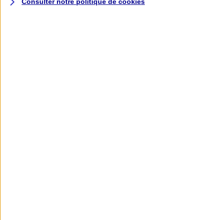
Consulter notre politique de
cookies
L'application AXA
Banque
L'application Mon AXA Assurance, tous
vos contrats en poche !