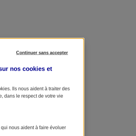
Continuer sans accepter
 sur nos
cookies et
okies
. Ils nous aident à traiter des
e, dans le respect de votre vie
 qui nous aident à faire évoluer
ation AXA Banque