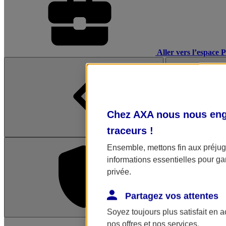
Aller vers l’espace 
Chez AXA nous nous enga
traceurs
!
Ensemble, mettons fin aux préjugé
informations essentielles pour gar
privée.
Partagez vos attentes
Soyez toujours plus satisfait en 
L'application Mon AX
nos offres et nos services.