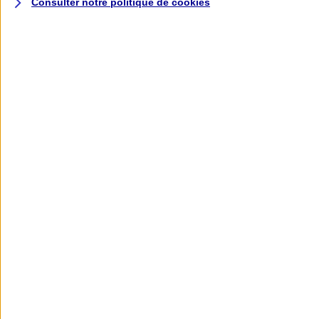
Consulter notre politique de
cookies
L'application AXA
Banque
L'application Mon AXA Assurance, tous
vos contrats en poche !