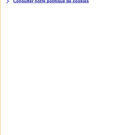
Consulter notre politique de
cookies
L'application AXA
Banque
L'application Mon AXA Assurance, tous
vos contrats en poche !