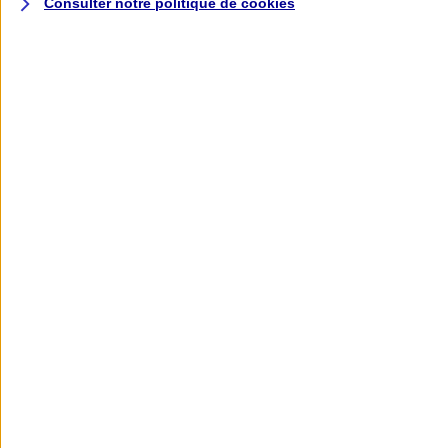
Consulter notre politique de
cookies
L'application AXA
Banque
L'application Mon AXA Assurance, tous
vos contrats en poche !