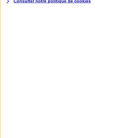
Consulter notre politique de
cookies
L'application AXA
Banque
L'application Mon AXA Assurance, tous
vos contrats en poche !