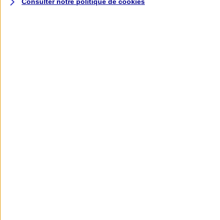
Consulter notre politique de
cookies
L'application AXA
Banque
L'application Mon AXA Assurance, tous
vos contrats en poche !