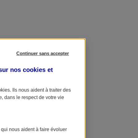
Continuer sans accepter
 sur nos
cookies et
okies
. Ils nous aident à traiter des
e, dans le respect de votre vie
 qui nous aident à faire évoluer
ation AXA Banque