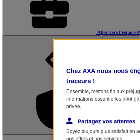
Aller vers l’espace 
Chez AXA nous nous enga
traceurs
!
Ensemble, mettons fin aux préjugé
informations essentielles pour gar
privée.
Partagez vos attentes
Soyez toujours plus satisfait en 
L'application Mon AX
nos offres et nos services.