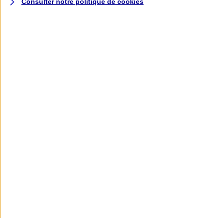
Consulter notre politique de
cookies
L'application AXA
Banque
L'application Mon AXA Assurance, tous
vos contrats en poche !