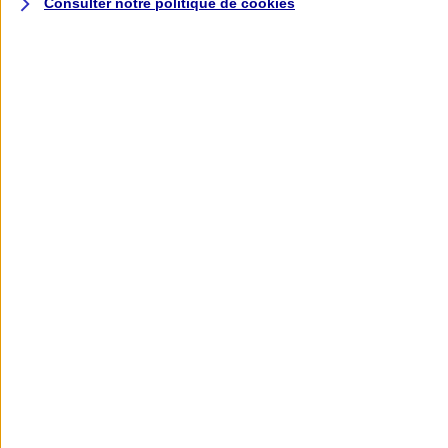
Consulter notre politique de
cookies
L'application AXA
Banque
L'application Mon AXA Assurance, tous
vos contrats en poche !